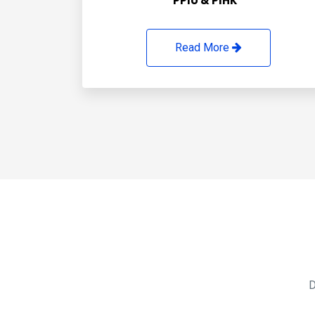
PPIU & PIHK
Read More
D